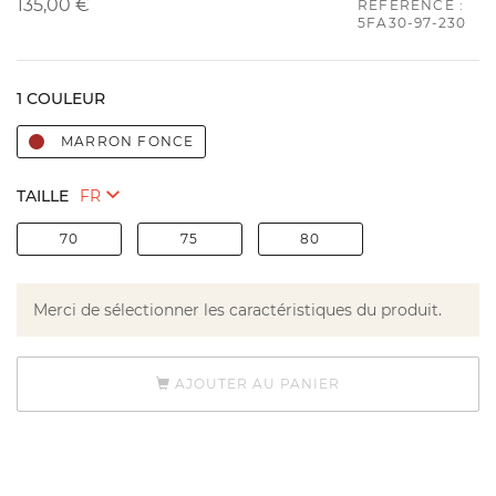
135,00 €
RÉFÉRENCE :
5FA30-97-230
1 COULEUR
MARRON FONCE
TAILLE
70
75
80
Merci de sélectionner les caractéristiques du produit.
AJOUTER AU PANIER