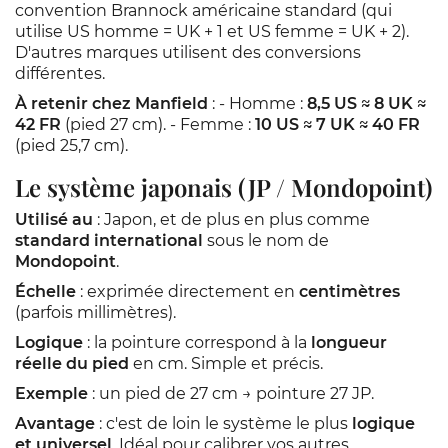
convention Brannock américaine standard (qui
utilise US homme = UK + 1 et US femme = UK + 2).
D'autres marques utilisent des conversions
différentes.
À retenir chez Manfield
: - Homme :
8,5 US ≈ 8 UK ≈
42 FR
(pied 27 cm). - Femme :
10 US ≈ 7 UK ≈ 40 FR
(pied 25,7 cm).
Le système japonais (JP / Mondopoint)
Utilisé au
: Japon, et de plus en plus comme
standard international
sous le nom de
Mondopoint
.
Échelle
: exprimée directement en
centimètres
(parfois millimètres).
Logique
: la pointure correspond à la
longueur
réelle du pied
en cm. Simple et précis.
Exemple
: un pied de 27 cm → pointure 27 JP.
Avantage
: c'est de loin le système le plus
logique
et universel
. Idéal pour calibrer vos autres