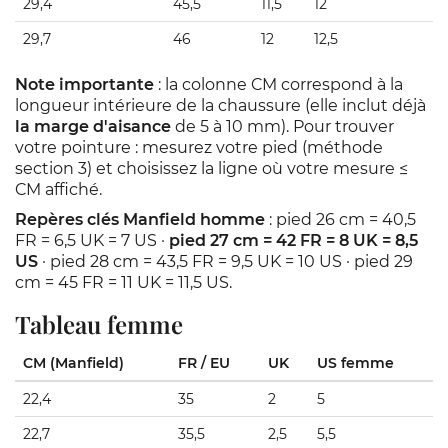
29,4
45,5
11,5
12
29,7
46
12
12,5
Note importante
: la colonne CM correspond à la
longueur intérieure de la chaussure (elle inclut déjà
la marge d'aisance
de 5 à 10 mm). Pour trouver
votre pointure : mesurez votre pied (méthode
section 3) et choisissez la ligne où votre mesure ≤
CM affiché.
Repères clés Manfield homme
: pied 26 cm = 40,5
FR = 6,5 UK = 7 US ·
pied 27 cm = 42 FR = 8 UK = 8,5
US
· pied 28 cm = 43,5 FR = 9,5 UK = 10 US · pied 29
cm = 45 FR = 11 UK = 11,5 US.
Tableau femme
CM (Manfield)
FR / EU
UK
US femme
22,4
35
2
5
22,7
35,5
2,5
5,5