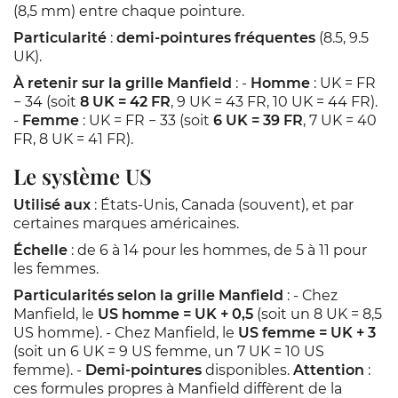
(8,5 mm) entre chaque pointure.
Particularité
:
demi-pointures fréquentes
(8.5, 9.5
UK).
À retenir sur la grille Manfield
: -
Homme
: UK = FR
− 34 (soit
8 UK = 42 FR
, 9 UK = 43 FR, 10 UK = 44 FR).
-
Femme
: UK = FR − 33 (soit
6 UK = 39 FR
, 7 UK = 40
FR, 8 UK = 41 FR).
Le système US
Utilisé aux
: États-Unis, Canada (souvent), et par
certaines marques américaines.
Échelle
: de 6 à 14 pour les hommes, de 5 à 11 pour
les femmes.
Particularités selon la grille Manfield
: - Chez
Manfield, le
US homme = UK + 0,5
(soit un 8 UK = 8,5
US homme). - Chez Manfield, le
US femme = UK + 3
(soit un 6 UK = 9 US femme, un 7 UK = 10 US
femme). -
Demi-pointures
disponibles.
Attention
:
ces formules propres à Manfield diffèrent de la