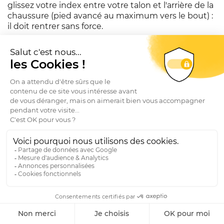
glissez votre index entre votre talon et l'arrière de la
chaussure (pied avancé au maximum vers le bout) :
il doit rentrer sans force.
Largeur
: pas de compression sur les côtés. La
chaussure doit envelopper sans serrer.
Maintien du talon
: marchez. Si votre talon décolle
de plus de 2-3 mm à chaque pas, la chaussure est
trop grande.
Cou-de-pied
: la chaussure ne doit ni bâiller (trop
grande) ni écraser (trop petite).
Lacets
: ils doivent se serrer normalement, ni à fond
(trop large) ni à peine (trop étroit).
Étape 5 — Le temps d'essai
Restez
au moins 10-15 minutes
avec la chaussure
aux pieds. Certaines gênes ne se révèlent qu'après
quelques minutes de port.
Étape 6 — Demander conseil