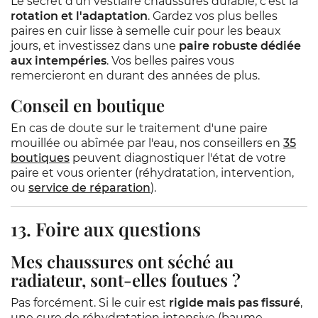
Le secret d'un vestiaire chaussures durable, c'est la
rotation et l'adaptation
. Gardez vos plus belles
paires en cuir lisse à semelle cuir pour les beaux
jours, et investissez dans une
paire robuste dédiée
aux intempéries
. Vos belles paires vous
remercieront en durant des années de plus.
Conseil en boutique
En cas de doute sur le traitement d'une paire
mouillée ou abîmée par l'eau, nos conseillers en
35
boutiques
peuvent diagnostiquer l'état de votre
paire et vous orienter (réhydratation, intervention,
ou
service de réparation
).
13. Foire aux questions
Mes chaussures ont séché au
radiateur, sont-elles foutues ?
Pas forcément. Si le cuir est
rigide mais pas fissuré
,
une cure de réhydratation intensive (baume