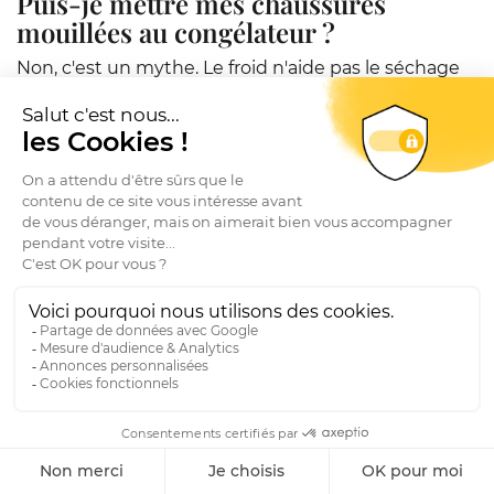
Puis-je mettre mes chaussures
mouillées au congélateur ?
Non, c'est un mythe. Le froid n'aide pas le séchage
et peut au contraire fragiliser les fibres du cuir.
Séchage à l'air libre uniquement.
Mes chaussures sentent mauvais
après avoir séché, que faire ?
L'humidité favorise les bactéries. Solutions :
embauchoirs en cèdre
(antibactériens),
bicarbonate de soude
saupoudré à l'intérieur une
nuit, ou sprays désodorisants spécifiques cuir. Voir
notre article sur les
embauchoirs en cèdre
.
Faut-il imperméabiliser après chaque
pluie ?
Pas après chaque pluie, mais
après chaque
séchage complet
consécutif à une grosse
exposition. L'eau et le séchage altèrent la couche