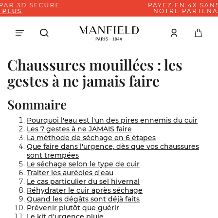
PAYEZ EN 4X SANS FRAIS AVEC
NOTRE PARTENAIRE PAYPAL
Chaussures mouillées : les
gestes à ne jamais faire
Sommaire
Pourquoi l'eau est l'un des pires ennemis du cuir
Les 7 gestes à ne JAMAIS faire
La méthode de séchage en 6 étapes
Que faire dans l'urgence, dès que vos chaussures
sont trempées
Le séchage selon le type de cuir
Traiter les auréoles d'eau
Le cas particulier du sel hivernal
Réhydrater le cuir après séchage
Quand les dégâts sont déjà faits
Prévenir plutôt que guérir
Le kit d'urgence pluie