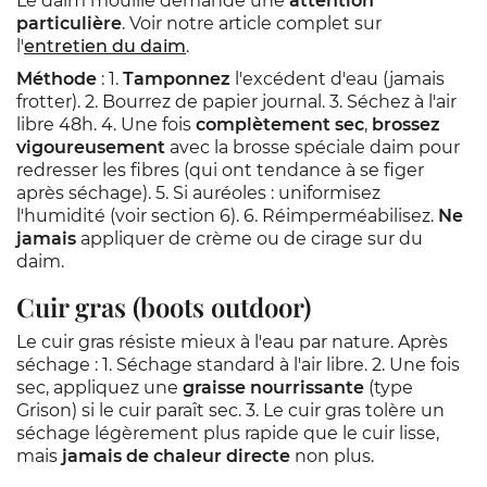
Le daim mouillé demande une
attention
particulière
. Voir notre article complet sur
l'
entretien du daim
.
Méthode
: 1.
Tamponnez
l'excédent d'eau (jamais
frotter). 2. Bourrez de papier journal. 3. Séchez à l'air
libre 48h. 4. Une fois
complètement sec
,
brossez
vigoureusement
avec la brosse spéciale daim pour
redresser les fibres (qui ont tendance à se figer
après séchage). 5. Si auréoles : uniformisez
l'humidité (voir section 6). 6. Réimperméabilisez.
Ne
jamais
appliquer de crème ou de cirage sur du
daim.
Cuir gras (boots outdoor)
Le cuir gras résiste mieux à l'eau par nature. Après
séchage : 1. Séchage standard à l'air libre. 2. Une fois
sec, appliquez une
graisse nourrissante
(type
Grison) si le cuir paraît sec. 3. Le cuir gras tolère un
séchage légèrement plus rapide que le cuir lisse,
mais
jamais de chaleur directe
non plus.