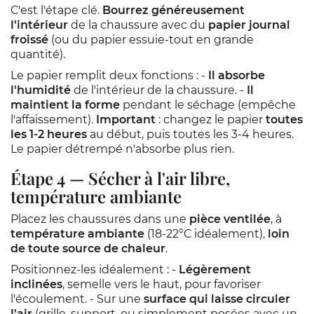
C'est l'étape clé.
Bourrez généreusement
l'intérieur
de la chaussure avec du
papier journal
froissé
(ou du papier essuie-tout en grande
quantité).
Le papier remplit deux fonctions : -
Il absorbe
l'humidité
de l'intérieur de la chaussure. -
Il
maintient la forme
pendant le séchage (empêche
l'affaissement).
Important
: changez le papier
toutes
les 1-2 heures
au début, puis toutes les 3-4 heures.
Le papier détrempé n'absorbe plus rien.
Étape 4 — Sécher à l'air libre,
température ambiante
Placez les chaussures dans une
pièce ventilée
, à
température ambiante
(18-22°C idéalement),
loin
de toute source de chaleur
.
Positionnez-les idéalement : -
Légèrement
inclinées
, semelle vers le haut, pour favoriser
l'écoulement. - Sur une
surface qui laisse circuler
l'air
(grille, support, ou simplement posées avec un