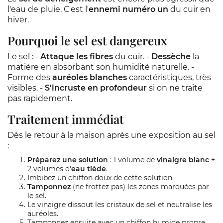
l'eau de pluie. C'est l'
ennemi numéro un
du cuir en
hiver.
Pourquoi le sel est dangereux
Le sel : -
Attaque les fibres
du cuir. -
Dessèche
la
matière en absorbant son humidité naturelle. -
Forme des
auréoles blanches
caractéristiques, très
visibles. -
S'incruste en profondeur
si on ne traite
pas rapidement.
Traitement immédiat
Dès le retour à la maison après une exposition au sel
:
Préparez une solution
: 1 volume de
vinaigre blanc
+
2 volumes d'
eau tiède
.
Imbibez un chiffon doux de cette solution.
Tamponnez
(ne frottez pas) les zones marquées par
le sel.
Le vinaigre dissout les cristaux de sel et neutralise les
auréoles.
Tamponnez ensuite avec un chiffon humide propre