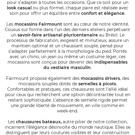
pour s’adapter à toutes les occasions. Que ce soit pour un
look casual
ou plus formel, chaque paire est réalisée avec
soin pour offrir un équilibre entre
confort et élégance
.
Les
mocassins Fairmount
sont au cœur de notre identité.
Cousus sur forme dans l'un des derniers ateliers perpétuant
un
savoir-faire artisanal pluricentenaire
au Brésil. Le
processus de fabrication, exigeant et minutieux, assure un
maintien optimal et un chaussant souple, pensé pour
s’adapter parfaitement à la morphologie du pied. Portés
avec un chino, un jean ou même un costume léger, ces
mocassins sont conçus pour devenir des
indispensables
du vestiaire masculin
.
Fairmount propose également des
mocassins drivers
, des
mocassins souples dotés de
semelles à picots
.
Confortables et pratiques, ces chaussures sont l’allié idéal
pour ceux qui recherchent une option décontractée tout en
restant sophistiquée. L’absence de semelle rigide permet
une grande liberté de mouvement, en ville comme en
week-end.
Les
chaussures bateaux,
autre pilier de notre collection,
incarnent l’élégance désinvolte du monde nautique. Elles se
distinguent par leurs coutures visibles et leur construction