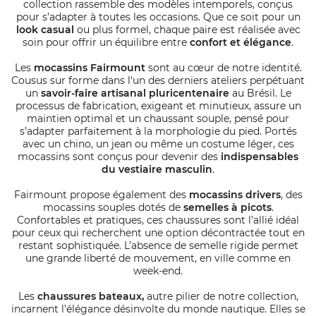
collection rassemble des modèles intemporels, conçus
pour s’adapter à toutes les occasions. Que ce soit pour un
look casual
ou plus formel, chaque paire est réalisée avec
soin pour offrir un équilibre entre
confort et élégance
.
Les
mocassins Fairmount
sont au cœur de notre identité.
Cousus sur forme dans l'un des derniers ateliers perpétuant
un
savoir-faire artisanal pluricentenaire
au Brésil. Le
processus de fabrication, exigeant et minutieux, assure un
maintien optimal et un chaussant souple, pensé pour
s’adapter parfaitement à la morphologie du pied. Portés
avec un chino, un jean ou même un costume léger, ces
mocassins sont conçus pour devenir des
indispensables
du vestiaire masculin
.
Fairmount propose également des
mocassins drivers
, des
mocassins souples dotés de
semelles à picots
.
Confortables et pratiques, ces chaussures sont l’allié idéal
pour ceux qui recherchent une option décontractée tout en
restant sophistiquée. L’absence de semelle rigide permet
une grande liberté de mouvement, en ville comme en
week-end.
Les
chaussures bateaux,
autre pilier de notre collection,
incarnent l’élégance désinvolte du monde nautique. Elles se