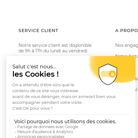
SERVICE CLIENT
A PROPO
Notre service client est disponible
Nos enga
de 9h à 17h du lundi au vendredi
Notre hist
Email serviceclient@manbow.fr
Téléphone
01 78 35 10 20
Le Club
Conditions générales des promotions
Nos marq
Conditions générales de vente
Le Journal
Questions fréquentes
Livraisons et Retours
RGPD