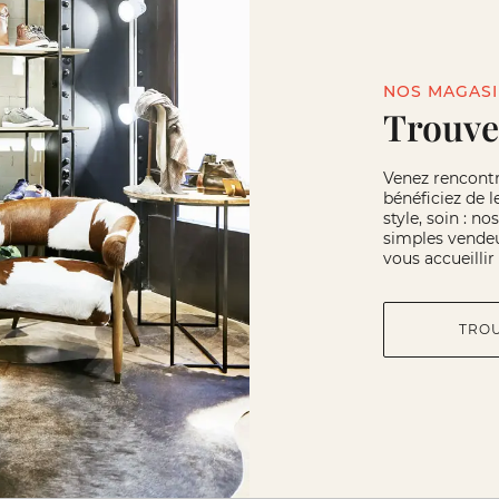
NOS MAGAS
Trouve
Venez rencont
bénéficiez de l
style, soin : n
simples vendeu
vous accueilli
TRO