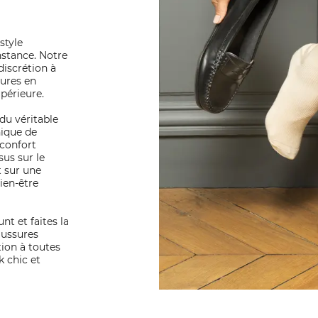
style
nstance. Notre
 discrétion à
sures en
périeure.
du véritable
nique de
 confort
us sur le
 sur une
ien-être
nt et faites la
aussures
ion à toutes
k chic et