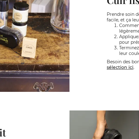
Prendre soin de
facile, et ça le
Commence
légèreme
Applique
pour prés
Terminez
leur coul
Besoin des bo
sélection ici
.
it