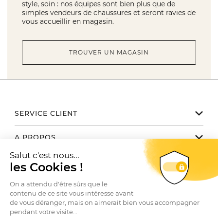
style, soin : nos équipes sont bien plus que de
simples vendeurs de chaussures et seront ravies de
vous accueillir en magasin.
TROUVER UN MAGASIN
SERVICE CLIENT
Notre service client est disponible
A PROPOS
de 9h à 17h du lundi au vendredi
Email serviceclient@manbow.fr
Nos engagements
NOUS TROUVER / CONTACTER
Téléphone
01 78 35 10 20
Notre histoire
Toutes nos boutiques
Conditions générales des promotions
Le Club
SUIVEZ-NOUS
Contactez-nous
Conditions générales de vente
Nos marques