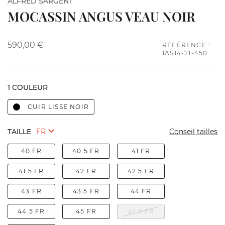
ALFRED SARGENT
MOCASSIN ANGUS VEAU NOIR
590,00 €
RÉFÉRENCE :
1AS14-21-450
1 COULEUR
CUIR LISSE NOIR
TAILLE
Conseil tailles
40 FR
40.5 FR
41 FR
41.5 FR
42 FR
42.5 FR
43 FR
43.5 FR
44 FR
44.5 FR
45 FR
45.5 FR