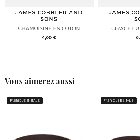
JAMES COBBLER AND
JAMES C
SONS
S
CHAMOISINE EN COTON
CIRAGE LU
4,00 €
6
Vous aimerez aussi
FABRIQUÉ EN ITALIE
FABRIQUÉ EN ITALIE