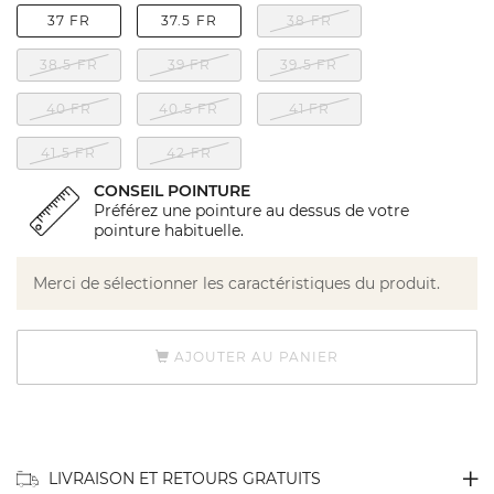
37 FR
37.5 FR
38 FR
38.5 FR
39 FR
39.5 FR
40 FR
40.5 FR
41 FR
41.5 FR
42 FR
CONSEIL POINTURE
Préférez une pointure au dessus de votre
pointure habituelle.
Merci de sélectionner les caractéristiques du produit.
AJOUTER AU PANIER
LIVRAISON ET RETOURS GRATUITS