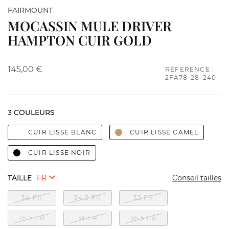
FAIRMOUNT
MOCASSIN MULE DRIVER
HAMPTON CUIR GOLD
145,00 €
RÉFÉRENCE :
2FA78-28-240
3 COULEURS
CUIR LISSE BLANC
CUIR LISSE CAMEL
CUIR LISSE NOIR
TAILLE
Conseil tailles
34 FR
34.5 FR
35 FR
35.5 FR
36 FR
36.5 FR