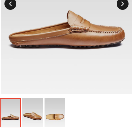
Suivant
Précedent