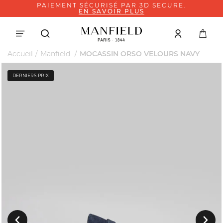
PAIEMENT SÉCURISÉ PAR 3D SECURE.
EN SAVOIR PLUS
Accueil
Manfield
MOCASSIN ORSO VELOURS NAVY
DERNIERS PRIX
Suivant