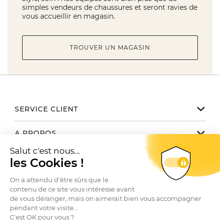
simples vendeurs de chaussures et seront ravies de
vous accueillir en magasin.
TROUVER UN MAGASIN
SERVICE CLIENT
Notre service client est disponible
A PROPOS
de 9h à 17h du lundi au vendredi
Email serviceclient@manbow.fr
Nos engagements
NOUS TROUVER / CONTACTER
Téléphone
01 78 35 10 20
Notre histoire
Toutes nos boutiques
Conditions générales des promotions
Le Club
SUIVEZ-NOUS
Contactez-nous
Conditions générales de vente
Nos marques
Recrutement
Questions fréquentes