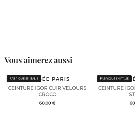
Vous aimerez aussi
COLISÉE PARIS
COLIS
FABRIQUÉ EN ITALIE
FABRIQUÉ EN ITALIE
CEINTURE IGOR CUIR VELOURS
CEINTURE IGO
CROCO
ST
60,00 €
60