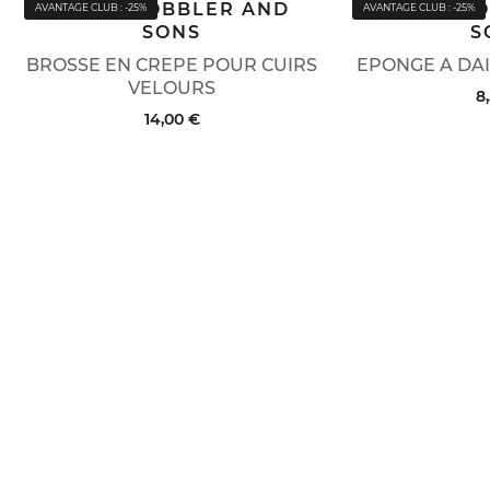
JAMES COBBLER AND
JAMES C
AVANTAGE CLUB : -25%
AVANTAGE CLUB : -25%
SONS
S
BROSSE EN CREPE POUR CUIRS
EPONGE A DAI
VELOURS
8
14,00 €