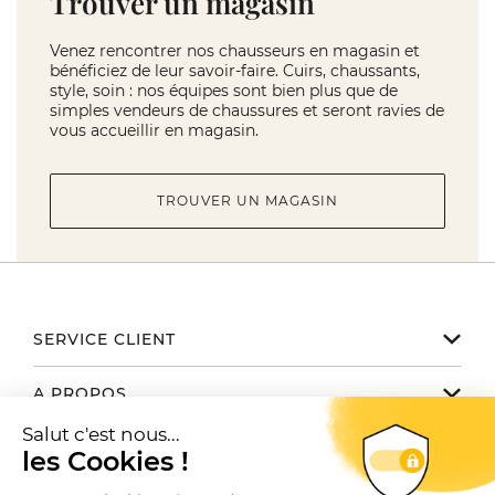
Trouver un magasin
Venez rencontrer nos chausseurs en magasin et
bénéficiez de leur savoir-faire. Cuirs, chaussants,
style, soin : nos équipes sont bien plus que de
simples vendeurs de chaussures et seront ravies de
vous accueillir en magasin.
TROUVER UN MAGASIN
SERVICE CLIENT
Notre service client est disponible
A PROPOS
de 9h à 17h du lundi au vendredi
Email serviceclient@manbow.fr
Nos engagements
NOUS TROUVER / CONTACTER
Téléphone
01 78 35 10 20
Notre histoire
Toutes nos boutiques