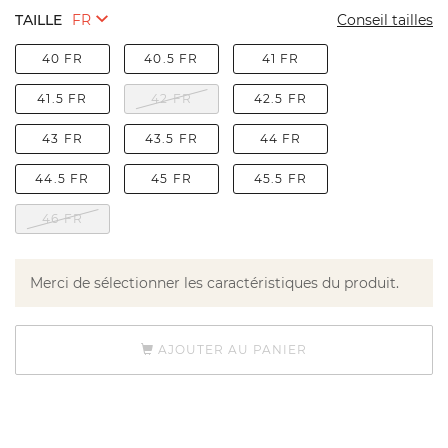
TAILLE
Conseil tailles
40 FR
40.5 FR
41 FR
41.5 FR
42 FR
42.5 FR
43 FR
43.5 FR
44 FR
44.5 FR
45 FR
45.5 FR
46 FR
Merci de sélectionner les caractéristiques du produit.
AJOUTER AU PANIER