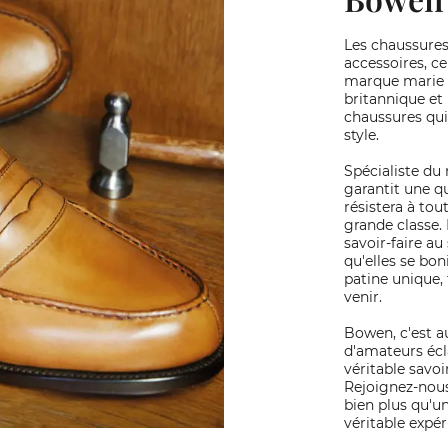
Les chaussure
accessoires, c
marque marie a
britannique et
chaussures qui
style.
Spécialiste d
garantit une qu
résistera à tou
grande classe.
savoir-faire au
qu'elles se bon
patine unique,
venir.
Bowen, c'est 
d'amateurs écl
véritable savoi
Rejoignez-nous
bien plus qu'un
véritable expér