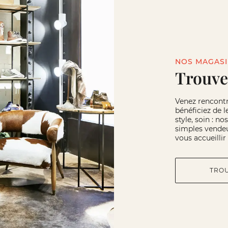
NOS MAGAS
Trouve
Venez rencont
bénéficiez de l
style, soin : n
simples vendeu
vous accueilli
TRO