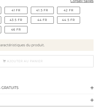
Conseil tailles
41 FR
41.5 FR
42 FR
43.5 FR
44 FR
44.5 FR
46 FR
caractéristiques du produit.
AJOUTER AU PANIER
S GRATUITS