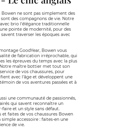
s Bowen ne sont pas simplement des
e sont des compagnons de vie. Notre
vec brio l'élégance traditionnelle
 une pointe de modernité, pour des
 savent traverser les époques avec
u montage GoodYear, Bowen vous
alité de fabrication irréprochable, qui
tes les épreuves du temps avec la plus
 Notre maître bottier met tout son
 service de vos chaussures, pour
ifient avec l'âge et développent une
 témoin de vos aventures passées et à
aussi une communauté de passionnés,
airés qui savent reconnaître un
r-faire et un style sans défaut.
 et faites de vos chaussures Bowen
 simple accessoire : faites-en une
ience de vie.