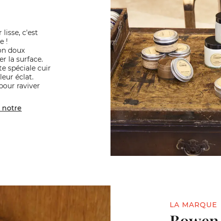
lisse, c'est
e !
on doux
 la surface.
e spéciale cuir
leur éclat.
pour raviver
notre
LA MARQUE
Bowen 