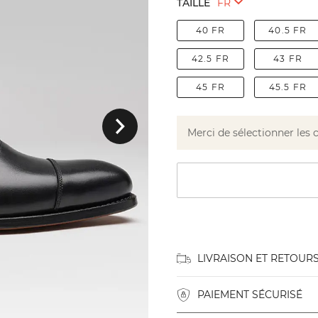
TAILLE
40 FR
40.5 FR
42.5 FR
43 FR
45 FR
45.5 FR
Suivant
Merci de sélectionner les 
LIVRAISON ET RETOUR
PAIEMENT SÉCURISÉ