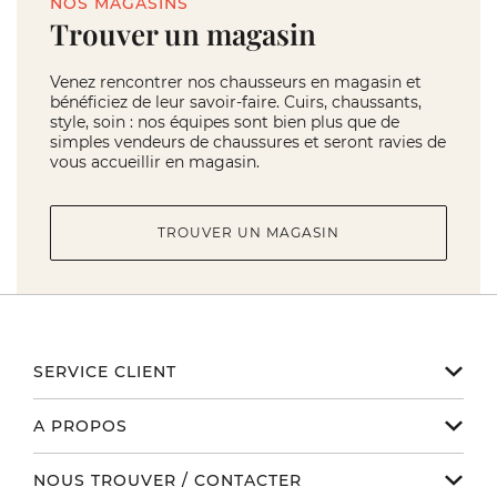
NOS MAGASINS
Trouver un magasin
Venez rencontrer nos chausseurs en magasin et
bénéficiez de leur savoir-faire. Cuirs, chaussants,
style, soin : nos équipes sont bien plus que de
simples vendeurs de chaussures et seront ravies de
vous accueillir en magasin.
TROUVER UN MAGASIN
SERVICE CLIENT
Notre service client est disponible
A PROPOS
de 9h à 17h du lundi au vendredi
Email serviceclient@manbow.fr
Nos engagements
NOUS TROUVER / CONTACTER
Téléphone
01 78 35 10 20