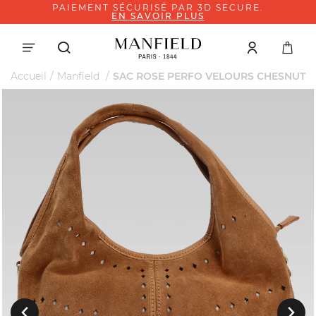
ECURE.
PAYEZ EN 4X SANS FRAIS A
NOTRE PARTENAIRE PAYP
Accueil
Manfield
SAC ROSE PERFO VELOURS CHESNUT
Suivant