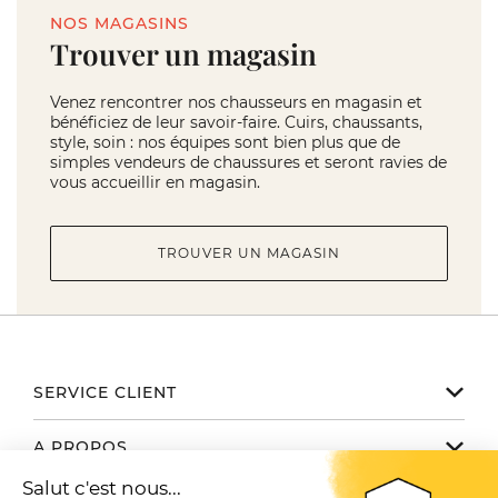
NOS MAGASINS
Trouver un magasin
Venez rencontrer nos chausseurs en magasin et
bénéficiez de leur savoir-faire. Cuirs, chaussants,
style, soin : nos équipes sont bien plus que de
simples vendeurs de chaussures et seront ravies de
vous accueillir en magasin.
TROUVER UN MAGASIN
SERVICE CLIENT
Notre service client est disponible
A PROPOS
de 9h à 17h du lundi au vendredi
Email serviceclient@manbow.fr
Nos engagements