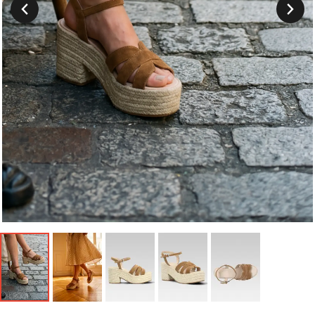
Suivant
Précedent