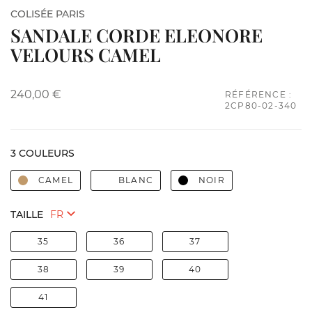
COLISÉE PARIS
SANDALE CORDE ELEONORE
VELOURS CAMEL
240,00 €
RÉFÉRENCE :
2CP80-02-340
3 COULEURS
CAMEL
BLANC
NOIR
TAILLE
35
36
37
38
39
40
41