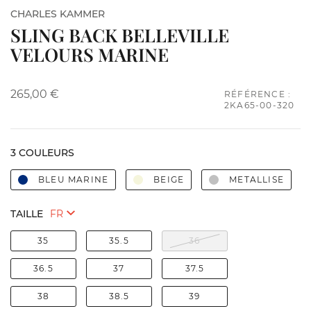
CHARLES KAMMER
SLING BACK BELLEVILLE
VELOURS MARINE
265,00 €
RÉFÉRENCE :
2KA65-00-320
3 COULEURS
BLEU MARINE
BEIGE
METALLISE
TAILLE
35
35.5
36
36.5
37
37.5
38
38.5
39