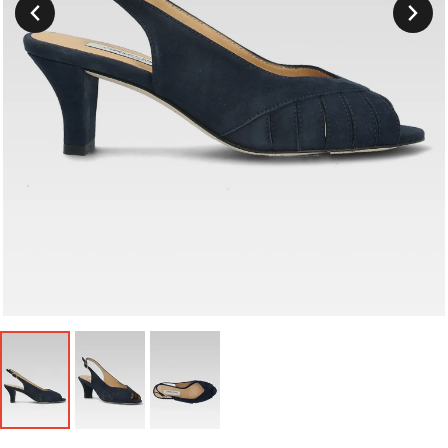
Suivant
Précedent