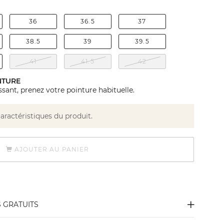
36
36.5
37
38.5
39
39.5
41
41.5
42
NTURE
sant, prenez votre pointure habituelle.
caractéristiques du produit.
AJOUTER AU PANIER
S GRATUITS