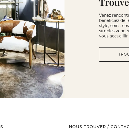
Trouve
Venez rencont
bénéficiez de l
style, soin : n
simples vendeu
vous accueilli
TRO
S
NOUS TROUVER / CONTA