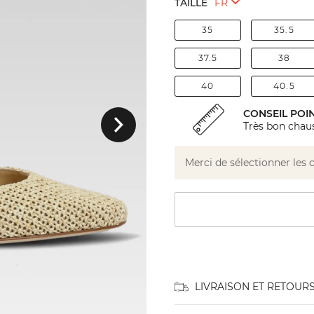
TAILLE
35
35.5
37.5
38
40
40.5
Suivant
CONSEIL POI
Très bon chaus
Merci de sélectionner les 
LIVRAISON ET RETOUR