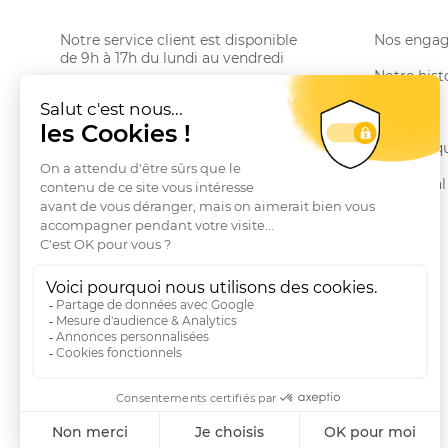
Notre service client est disponible
Nos enga
de 9h à 17h du lundi au vendredi
Notre hist
Email serviceclient@manbow.fr
Téléphone
01 78 35 10 20
Le Club
Conditions générales des promotions
Nos marq
Conditions générales de vente
Le Journal
Questions fréquentes
Livraisons et Retours
RGPD