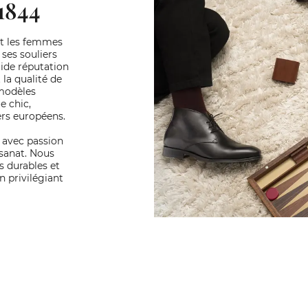
1844
it les femmes
ses souliers
lide réputation
la qualité de
modèles
e chic,
ers européens.
s avec passion
isanat. Nous
s durables et
n privilégiant