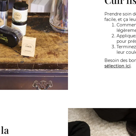
Prendre soin de
facile, et ça le
Commence
légèreme
Applique
pour prés
Terminez
leur coul
Besoin des bo
sélection ici
.
 la