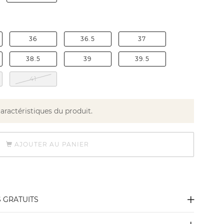
36
36.5
37
38.5
39
39.5
41
caractéristiques du produit.
AJOUTER AU PANIER
S GRATUITS