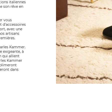
tions italiennes
se son rêve en
er vous
t d'accessoires
ort, avec une
nos artisans
premières.
Charles Kammer.
e exigeante, à
 qui allient
harles Kammer
ublimeront
eront dans