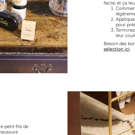
facile, et ça le
Commence
légèreme
Applique
pour prés
Terminez
leur coul
Besoin des bo
sélection ici
.
e-petit-fils de
chaussure