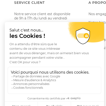
SERVICE CLIENT
A PROPO
Notre service client est disponible
Nos enga
de 9h à 17h du lundi au vendredi
Notre hist
Email serviceclient@manbow.fr
Téléphone
01 78 35 10 20
Le Club
Conditions générales des promotions
Nos marq
Conditions générales de vente
Le Journal
Questions fréquentes
Livraisons et Retours
RGPD