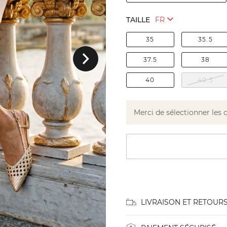
TAILLE
35
35.5
Suivant
37.5
38
40
40.5
Merci de sélectionner les 
LIVRAISON ET RETOUR