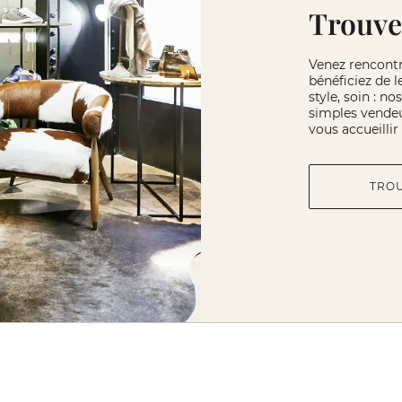
Trouve
Venez rencont
bénéficiez de l
style, soin : n
simples vendeu
vous accueilli
TRO