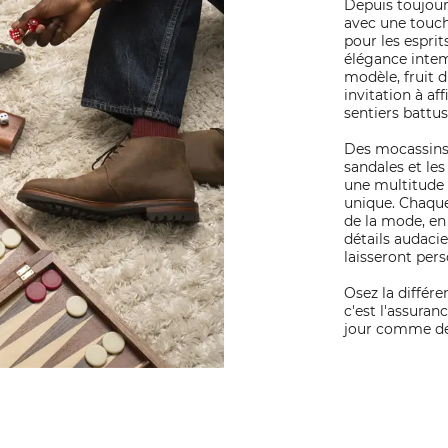
Depuis toujours
avec une touch
pour les esprits
élégance inte
modèle, fruit d
invitation à af
sentiers battus
Des mocassins 
sandales et les
une multitude 
unique. Chaque
de la mode, en
détails audacie
laisseront pers
Osez la différe
c'est l'assuran
jour comme de