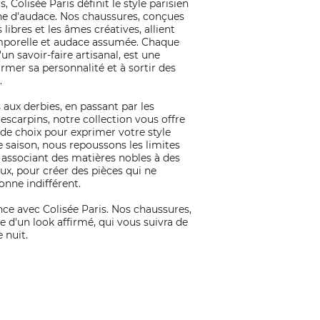
, Colisée Paris définit le style parisien
e d'audace. Nos chaussures, conçues
 libres et les âmes créatives, allient
mporelle et audace assumée. Chaque
'un savoir-faire artisanal, est une
firmer sa personnalité et à sortir des
.
aux derbies, en passant par les
 escarpins, notre collection vous offre
de choix pour exprimer votre style
 saison, nous repoussons les limites
 associant des matières nobles à des
ux, pour créer des pièces qui ne
onne indifférent.
nce avec Colisée Paris. Nos chaussures,
ce d'un look affirmé, qui vous suivra de
 nuit.