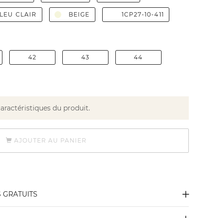
LEU CLAIR
BEIGE
1CP27-10-411
42
43
44
caractéristiques du produit.
AJOUTER AU PANIER
S GRATUITS