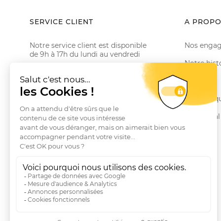
SERVICE CLIENT
A PROPO
Notre service client est disponible
Nos enga
de 9h à 17h du lundi au vendredi
Notre hist
Email serviceclient@manbow.fr
Téléphone
01 78 35 10 20
Le Club
Conditions générales des promotions
Nos marq
Conditions générales de vente
Le Journal
Questions fréquentes
Livraisons et Retours
RGPD