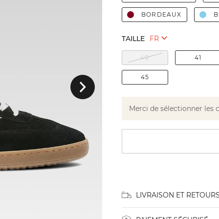
BORDEAUX
B
TAILLE
40
41
Suivant
45
Merci de sélectionner les 
LIVRAISON ET RETOUR