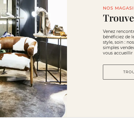
NOS MAGAS
Trouve
Venez rencont
bénéficiez de l
style, soin : n
simples vendeu
vous accueilli
TRO