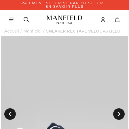
PAIEMENT SÉCURISÉ PAR 3D SECURE.
EN SAVOIR PLUS
Accueil
Manfield
SNEAKER REX TAPE VELOURS BLEU
Suivant
Précedent