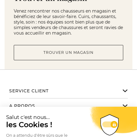
Venez rencontrer nos chausseurs en magasin et
bénéficiez de leur savoir-faire. Cuirs, chaussants,
style, soin : nos équipes sont bien plus que de
simples vendeurs de chaussures et seront ravies de
vous accueillir en magasin.
TROUVER UN MAGASIN
SERVICE CLIENT
Notre service client est disponible
A PROPOS
de 9h à 17h du lundi au vendredi
Email serviceclient@manbow.fr
Nos engagements
NOUS TROUVER / CONTACTER
Téléphone
01 78 35 10 20
Notre histoire
Toutes nos boutiques
Conditions générales des promotions