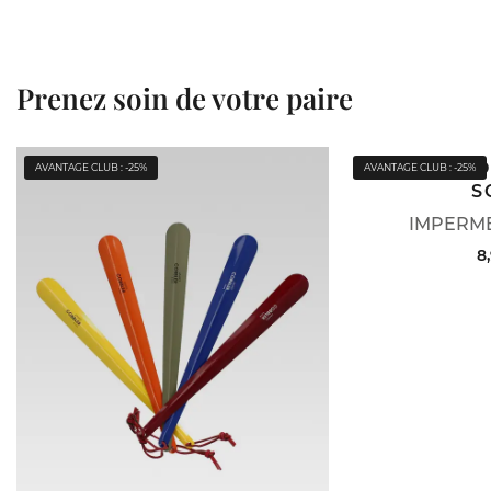
Prenez soin de votre paire
JAMES C
AVANTAGE CLUB : -25%
AVANTAGE CLUB : -25%
S
IMPERME
8