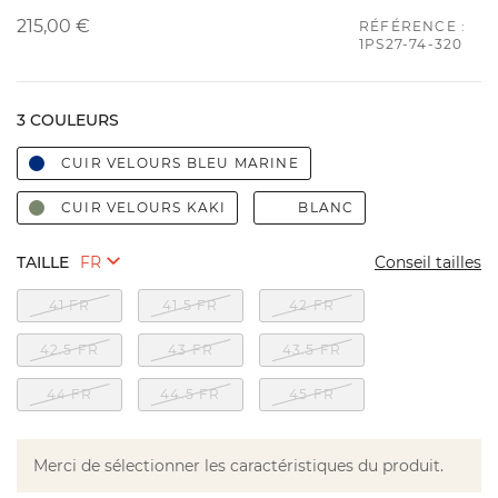
215,00 €
RÉFÉRENCE :
1PS27-74-320
3 COULEURS
CUIR VELOURS BLEU MARINE
CUIR VELOURS KAKI
BLANC
TAILLE
Conseil tailles
41 FR
41.5 FR
42 FR
42.5 FR
43 FR
43.5 FR
44 FR
44.5 FR
45 FR
Merci de sélectionner les caractéristiques du produit.