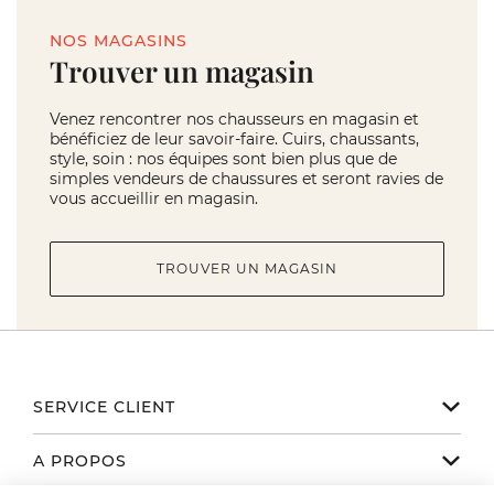
NOS MAGASINS
Trouver un magasin
Venez rencontrer nos chausseurs en magasin et
bénéficiez de leur savoir-faire. Cuirs, chaussants,
style, soin : nos équipes sont bien plus que de
simples vendeurs de chaussures et seront ravies de
vous accueillir en magasin.
TROUVER UN MAGASIN
SERVICE CLIENT
Notre service client est disponible
A PROPOS
de 9h à 17h du lundi au vendredi