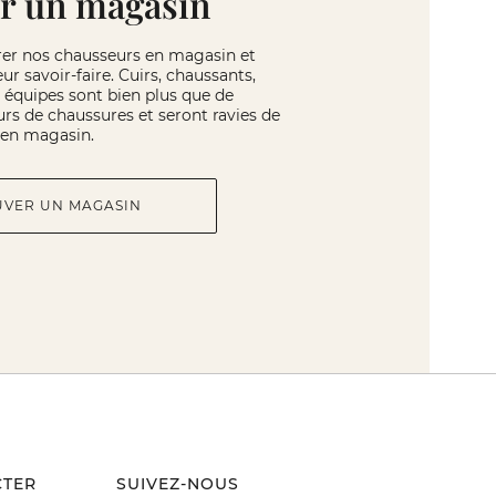
r un magasin
rer nos chausseurs en magasin et
eur savoir-faire. Cuirs, chaussants,
os équipes sont bien plus que de
rs de chaussures et seront ravies de
r en magasin.
UVER UN MAGASIN
CTER
SUIVEZ-NOUS