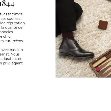
1844
it les femmes
ses souliers
lide réputation
la qualité de
modèles
e chic,
ers européens.
s avec passion
isanat. Nous
s durables et
n privilégiant