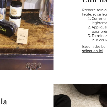
Prendre soin de
facile, et ça le
Commence
légèreme
Applique
pour prés
Terminez
leur coul
Besoin des bo
sélection ici
.
 la