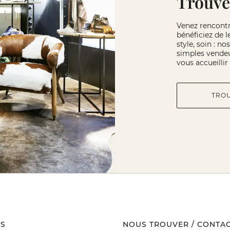
Trouve
Venez rencont
bénéficiez de l
style, soin : n
simples vendeu
vous accueilli
TRO
S
NOUS TROUVER / CONTA