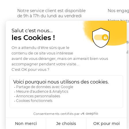
Notre service client est disponible
Nos enga
de 9h à 17h du lundi au vendredi
Notre hist
Email serviceclient@manbow.fr
Téléphone
01 78 35 10 20
Le Club
Conditions générales des promotions
Nos marq
Conditions générales de vente
Le Journal
Questions fréquentes
Livraisons et Retours
RGPD