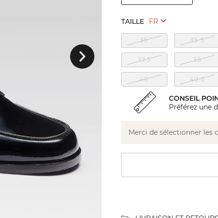
TAILLE
Suivant
35
35.5
37.5
38
40
40.5
CONSEIL POI
Préférez une d
Merci de sélectionner les 