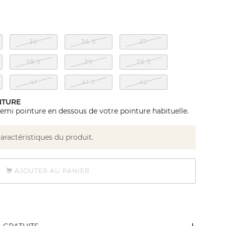
36
36.5
37
38.5
39
39.5
41
41.5
42
NTURE
emi pointure en dessous de votre pointure habituelle.
caractéristiques du produit.
AJOUTER AU PANIER