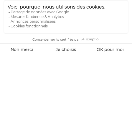
MODÈLES ANNIVERSAIRE
6 incontournables
Pour la collection croisière homme de ses 30 ans,
Fairmount revisite ses grands classiques. Polo Driver
avec les chiffres des quatre joueurs de l'équipe,
Route 92 Driver ou bien même Camo Driver aux
picots modernisés.
DERNIERS PRIX
DERNIERS PRIX