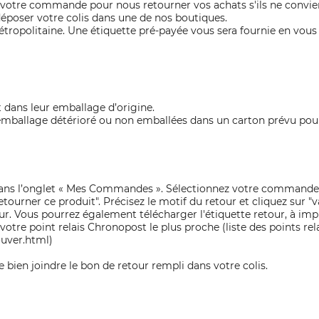
e votre commande pour nous retourner vos achats s'ils ne convie
déposer votre colis dans une de nos boutiques.
Métropolitaine. Une étiquette pré-payée vous sera fournie en vo
t dans leur emballage d’origine.
ballage détérioré ou non emballées dans un carton prévu pour 
ans l’onglet « Mes Commandes ». Sélectionnez votre commande, 
etourner ce produit". Précisez le motif du retour et cliquez sur "
our. Vous pourrez également télécharger l'étiquette retour, à impri
otre point relais Chronopost le plus proche (liste des points rela
uver.html)
bien joindre le bon de retour rempli dans votre colis.