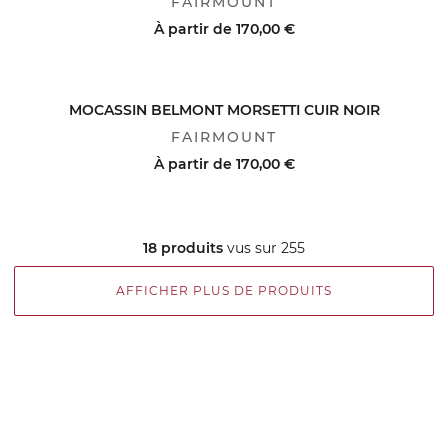
FAIRMOUNT
À partir de
170,00 €
ACHAT RAPIDE
VOIR LE DÉTAIL
MOCASSIN BELMONT MORSETTI CUIR NOIR
FAIRMOUNT
À partir de
170,00 €
ACHAT RAPIDE
VOIR LE DÉTAIL
18 produits
vus sur 255
AFFICHER PLUS DE PRODUITS