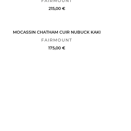
FAIRMOUNT
215,00 €
ACHAT RAPIDE
VOIR LE DÉTAIL
MOCASSIN CHATHAM CUIR NUBUCK KAKI
FAIRMOUNT
175,00 €
ACHAT RAPIDE
VOIR LE DÉTAIL