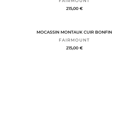
FAIRMOUNT
215,00 €
ACHAT RAPIDE
VOIR LE DÉTAIL
MOCASSIN MONTAUK CUIR BONFIN
FAIRMOUNT
215,00 €
ACHAT RAPIDE
VOIR LE DÉTAIL