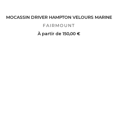
ACHAT RAPIDE
VOIR LE DÉTAIL
MOCASSIN DRIVER HAMPTON VELOURS MARINE
FAIRMOUNT
À partir de
150,00 €
ACHAT RAPIDE
VOIR LE DÉTAIL