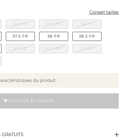
Conseil tailles
35 FR
35.5 FR
36 FR
37.5 FR
38 FR
38.5 FR
40 FR
40.5 FR
41 FR
caractéristiques du produit.
AJOUTER AU PANIER
S GRATUITS