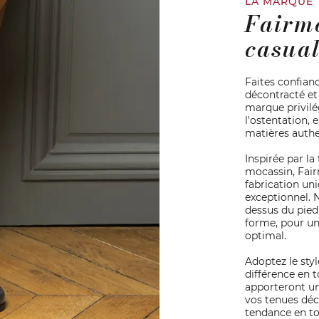
LA MARQUE
Fairmo
casua
Faites confian
décontracté et
marque privilég
l'ostentation,
matières authe
Inspirée par la
mocassin, Fair
fabrication un
exceptionnel. 
dessus du pied
forme, pour un
optimal.
Adoptez le styl
différence en 
apporteront un
vos tenues déc
tendance en to