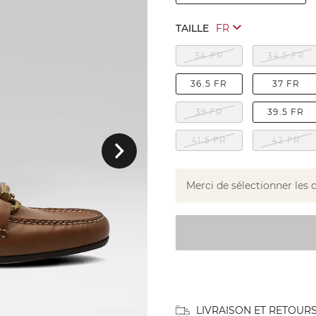
TAILLE
34 FR
34.5 FR
36.5 FR
37 FR
39 FR
39.5 FR
Suivant
41.5 FR
42 FR
Merci de sélectionner les 
LIVRAISON ET RETOUR