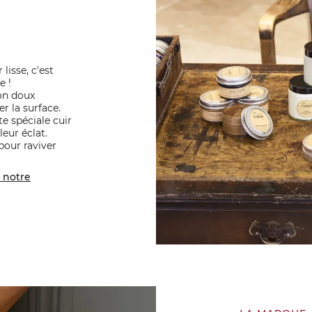
lisse, c'est
e !
on doux
 la surface.
e spéciale cuir
leur éclat.
pour raviver
notre