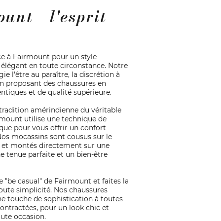
unt - l'esprit
l
ce à Fairmount pour un style
 élégant en toute circonstance. Notre
ie l'être au paraître, la discrétion à
 en proposant des chaussures en
ntiques et de qualité supérieure.
 tradition amérindienne du véritable
mount utilise une technique de
ique pour vous offrir un confort
Nos mocassins sont cousus sur le
 et montés directement sur une
e tenue parfaite et un bien-être
e "be casual" de Fairmount et faites la
toute simplicité. Nos chaussures
e touche de sophistication à toutes
ontractées, pour un look chic et
ute occasion.