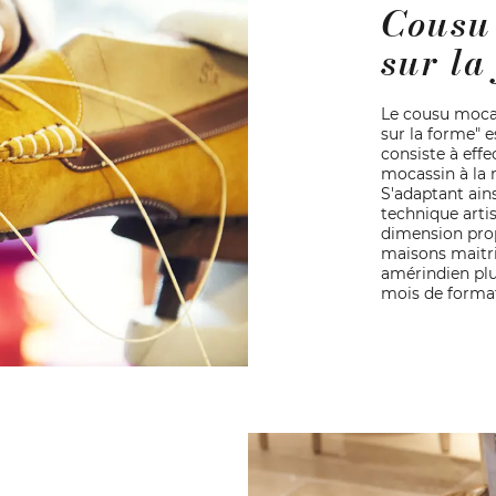
Cousu
sur la
Le cousu mocas
sur la forme" e
consiste à effe
mocassin à la 
S'adaptant ains
technique arti
dimension prop
maisons maitri
amérindien plur
mois de forma