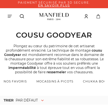
PAIEMENT SÉCURISÉ PAR 3D SECURE.
EN SAVOIR PLUS
COUSU GOODYEAR
Plongez au cœur du patrimoine de cet artisanat
profondément enraciné. La technique de montage
cousu
Goodyear
est mondialement reconnue dans le domaine de
la chaussure pour son extrême fiabilité et sa robustesse. Le
montage Goodyear offre à vos souliers préférés une
imperméabilité
à tout épreuve tout en vous offrant la
possibilité de faire
ressemeler
vos chaussures.
NOS FAVORIS
MOCASSINS À PICOTS
CHUKKA BOO
TRIER
PAR DÉFAUT