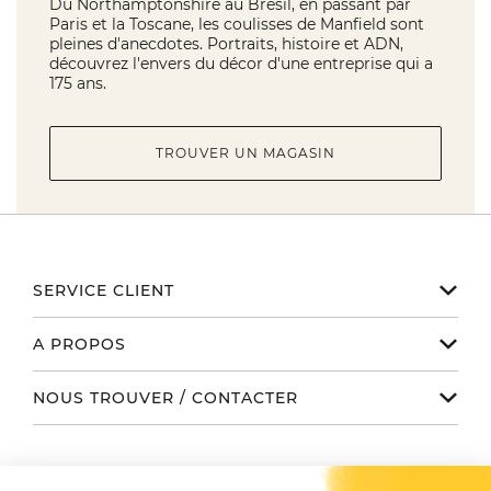
Du Northamptonshire au Brésil, en passant par
Paris et la Toscane, les coulisses de Manfield sont
pleines d'anecdotes. Portraits, histoire et ADN,
découvrez l'envers du décor d'une entreprise qui a
175 ans.
TROUVER UN MAGASIN
SERVICE CLIENT
Notre service client est disponible
A PROPOS
de 9h à 17h du lundi au vendredi
Email serviceclient@manbow.fr
Nos engagements
NOUS TROUVER / CONTACTER
Téléphone
01 78 35 10 20
Notre histoire
Toutes nos boutiques
Conditions générales des promotions
Le Club
SUIVEZ-NOUS
Contactez-nous