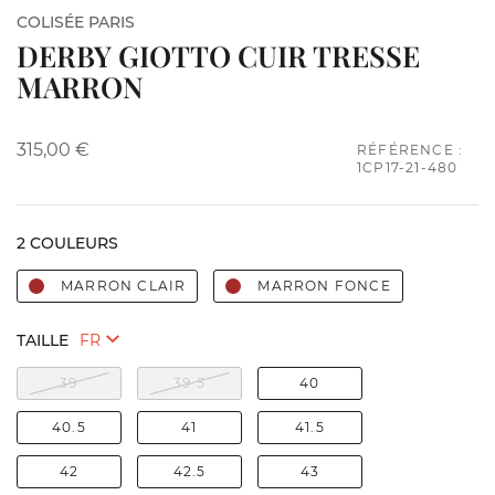
COLISÉE PARIS
DERBY GIOTTO CUIR TRESSE
MARRON
315,00 €
RÉFÉRENCE :
1CP17-21-480
2 COULEURS
MARRON CLAIR
MARRON FONCE
TAILLE
39
39.5
40
40.5
41
41.5
42
42.5
43