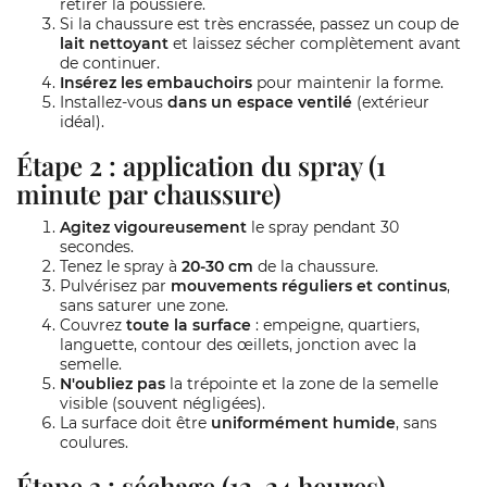
retirer la poussière.
Si la chaussure est très encrassée, passez un coup de
lait nettoyant
et laissez sécher complètement avant
de continuer.
Insérez les embauchoirs
pour maintenir la forme.
Installez-vous
dans un espace ventilé
(extérieur
idéal).
Étape 2 : application du spray (1
minute par chaussure)
Agitez vigoureusement
le spray pendant 30
secondes.
Tenez le spray à
20-30 cm
de la chaussure.
Pulvérisez par
mouvements réguliers et continus
,
sans saturer une zone.
Couvrez
toute la surface
: empeigne, quartiers,
languette, contour des œillets, jonction avec la
semelle.
N'oubliez pas
la trépointe et la zone de la semelle
visible (souvent négligées).
La surface doit être
uniformément humide
, sans
coulures.
Étape 3 : séchage (12-24 heures)