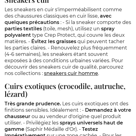
Les sneakers en cuir s'imperméabilisent comme
des chaussures classiques en cuir lisse,
avec
quelques précautions
: - Si la sneaker comporte des
parties textiles
(toile, mesh), utilisez un
spray
polyvalent
type Crep Protect, qui couvre les deux
matières. -
Évitez les graisses
qui peuvent tacher
les parties claires. - Renouvelez plus fréquemment
(4-6 semaines), les sneakers étant souvent
exposées à des conditions urbaines variées. Pour
découvrir des sneakers cuir de qualité, parcourez
nos collections :
sneakers cuir homme
.
Cuirs exotiques (crocodile, autruche,
lézard)
Très grande prudence.
Les cuirs exotiques ont des
finitions sensibles. Idéalement : -
Demandez à votre
chausseur
ou au vendeur d'origine quel produit
utiliser. - Privilégiez les
sprays universels haut de
gamme
(Saphir Médaille d'Or). -
Testez
impérativement
sur une zone cachée. - Pour les