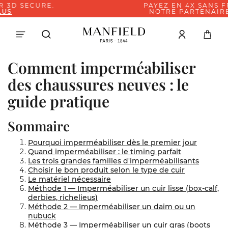
PAYEZ EN 4X SANS FRAIS AVEC
NOTRE PARTENAIRE PAYPAL
Comment imperméabiliser
des chaussures neuves : le
guide pratique
Sommaire
Pourquoi imperméabiliser dès le premier jour
Quand imperméabiliser : le timing parfait
Les trois grandes familles d'imperméabilisants
Choisir le bon produit selon le type de cuir
Le matériel nécessaire
Méthode 1 — Imperméabiliser un cuir lisse (box-calf,
derbies, richelieus)
Méthode 2 — Imperméabiliser un daim ou un
nubuck
Méthode 3 — Imperméabiliser un cuir gras (boots