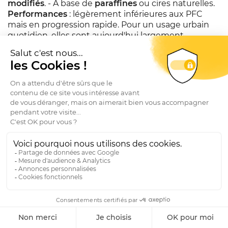
modifiés
. - À base de
paraffines
ou cires naturelles.
Performances
: légèrement inférieures aux PFC
mais en progression rapide. Pour un usage urbain
quotidien, elles sont aujourd'hui largement
suffisantes.
Marques engagées
: Nikwax (sans PFC depuis sa
création), Grangers, certains produits Collonil et
Saphir.
Le bon réflexe
Pour limiter votre impact : -
Privilégiez les sprays
sans PFC
quand l'usage le permet. -
Réservez les
sprays au fluor
pour les conditions extrêmes (ski,
randonnée pluvieuse, hiver rigoureux). -
Préférez
les cires naturelles
quand le type de cuir le permet.
-
Optez pour des marques transparentes
sur leurs
ingrédients. Pour aller plus loin sur ces questions,
voir notre article
cuir vs matières synthétiques :
l'impact sur la durabilité
.