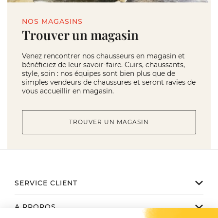
NOS MAGASINS
Trouver un magasin
Venez rencontrer nos chausseurs en magasin et
bénéficiez de leur savoir-faire. Cuirs, chaussants,
style, soin : nos équipes sont bien plus que de
simples vendeurs de chaussures et seront ravies de
vous accueillir en magasin.
TROUVER UN MAGASIN
SERVICE CLIENT
Notre service client est disponible
A PROPOS
de 9h à 17h du lundi au vendredi