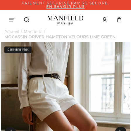
PAIEMENT SÉCURISÉ PAR 3D SECURE.
EN SAVOIR PLUS
Accueil
Manfield
MOCASSIN DRIVER HAMPTON VELOURS LIME GREEN
DERNIERS PRIX