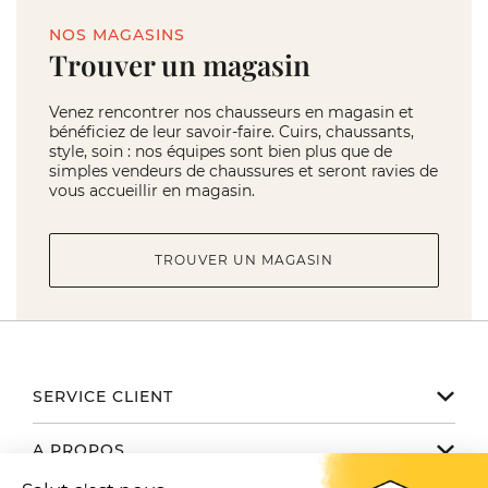
NOS MAGASINS
Trouver un magasin
Venez rencontrer nos chausseurs en magasin et
bénéficiez de leur savoir-faire. Cuirs, chaussants,
style, soin : nos équipes sont bien plus que de
simples vendeurs de chaussures et seront ravies de
vous accueillir en magasin.
TROUVER UN MAGASIN
SERVICE CLIENT
Notre service client est disponible
A PROPOS
de 9h à 17h du lundi au vendredi