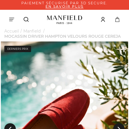
PAIEMENT SÉCURISÉ PAR 3D SECURE.
EN SAVOIR PLUS
Accueil
Manfield
MOCASSIN DRIVER HAMPTON VELOURS ROUGE CEREJA
DERNIERS PRIX
Suivant