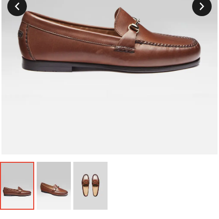
Suivant
Précedent