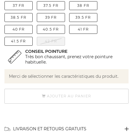
37 FR
37.5 FR
38 FR
38.5 FR
39 FR
39.5 FR
40 FR
40.5 FR
41 FR
41.5 FR
42 FR
CONSEIL POINTURE
Très bon chaussant, prenez votre pointure
habituelle.
Merci de sélectionner les caractéristiques du produit.
AJOUTER AU PANIER
LIVRAISON ET RETOURS GRATUITS