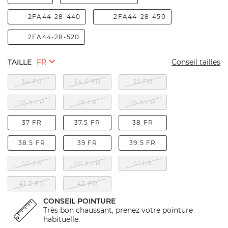
2FA44-28-440
2FA44-28-450
2FA44-28-520
TAILLE
Conseil tailles
34 FR
34.5 FR
35 FR
35.5 FR
36 FR
36.5 FR
37 FR
37.5 FR
38 FR
38.5 FR
39 FR
39.5 FR
40 FR
40.5 FR
41 FR
41.5 FR
42 FR
CONSEIL POINTURE
Très bon chaussant, prenez votre pointure
habituelle.