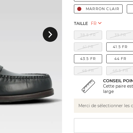
MARRON CLAIR
TAILLE
Suivant
38.5 FR
39 FR
41 FR
41.5 FR
43.5 FR
44 FR
46 FR
46.5 FR
CONSEIL POI
Cette paire est
large
Merci de sélectionner les 