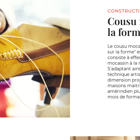
CONSTRUCT
Cousu 
la for
Le cousu mocas
sur la forme" e
consiste à effe
mocassin à la 
S'adaptant ains
technique arti
dimension prop
maisons maitri
amérindien plur
mois de forma