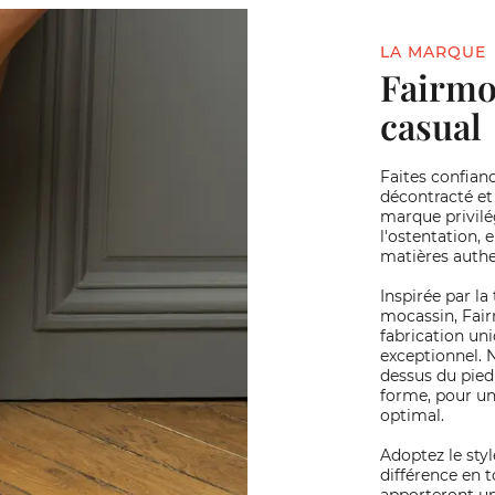
LA MARQUE
Fairmou
casual
Faites confian
décontracté et
marque privilég
l'ostentation,
matières authe
Inspirée par la
mocassin, Fair
fabrication un
exceptionnel. 
dessus du pied
forme, pour un
optimal.
Adoptez le styl
différence en 
apporteront un