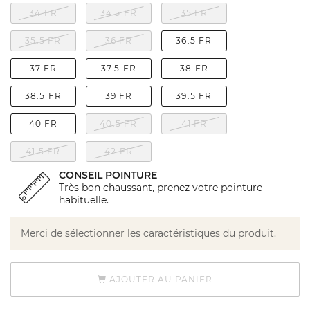
34 FR
34.5 FR
35 FR
35.5 FR
36 FR
36.5 FR
37 FR
37.5 FR
38 FR
38.5 FR
39 FR
39.5 FR
40 FR
40.5 FR
41 FR
41.5 FR
42 FR
CONSEIL POINTURE
Très bon chaussant, prenez votre pointure
habituelle.
Merci de sélectionner les caractéristiques du produit.
AJOUTER AU PANIER