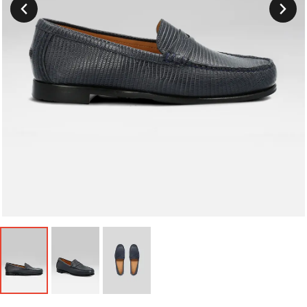
Suivant
Précedent