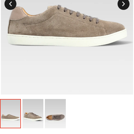
Suivant
Précedent