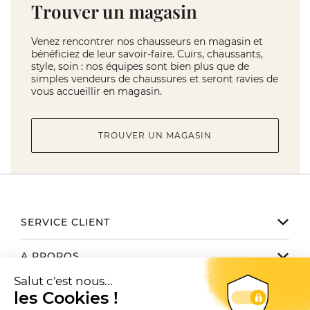
Trouver un magasin
Venez rencontrer nos chausseurs en magasin et
bénéficiez de leur savoir-faire. Cuirs, chaussants,
style, soin : nos équipes sont bien plus que de
simples vendeurs de chaussures et seront ravies de
vous accueillir en magasin.
TROUVER UN MAGASIN
SERVICE CLIENT
Notre service client est disponible
A PROPOS
de 9h à 17h du lundi au vendredi
Email serviceclient@manbow.fr
Nos engagements
NOUS TROUVER / CONTACTER
Téléphone
01 78 35 10 20