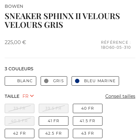
BOWEN
SNEAKER SPHINX II VELOURS
VELOURS GRIS
225,00 €
RÉFÉRENCE :
1BO60-05-310
3 COULEURS
BLANC
GRIS
BLEU MARINE
TAILLE
Conseil tailles
39 FR
39.5 FR
40 FR
40.5 FR
41 FR
41.5 FR
42 FR
42.5 FR
43 FR