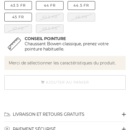
43.5 FR
44 FR
44.5 FR
45 FR
45.5 FR
46 FR
47 FR
46.5 FR
CONSEIL POINTURE
Chaussant Bowen classique, prenez votre
pointure habituelle.
Merci de sélectionner les caractéristiques du produit.
AJOUTER AU PANIER
LIVRAISON ET RETOURS GRATUITS
PAIEMENT SÉCURISÉ