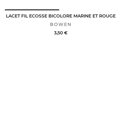
AVANTAGE CLUB : -25%
ACHAT RAPIDE
VOIR LE DÉTAIL
LACET FIL ECOSSE BICOLORE MARINE ET ROUGE
BOWEN
3,50 €
ACHAT RAPIDE
VOIR LE DÉTAIL