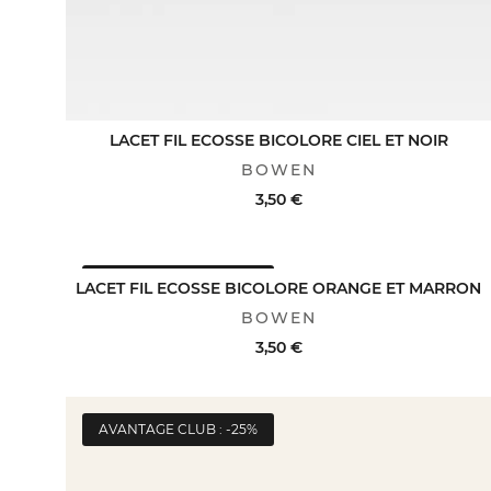
LACET FIL ECOSSE BICOLORE CIEL ET NOIR
BOWEN
3,50 €
AVANTAGE CLUB : -25%
ACHAT RAPIDE
VOIR LE DÉTAIL
LACET FIL ECOSSE BICOLORE ORANGE ET MARRON
BOWEN
3,50 €
AVANTAGE CLUB : -25%
ACHAT RAPIDE
VOIR LE DÉTAIL