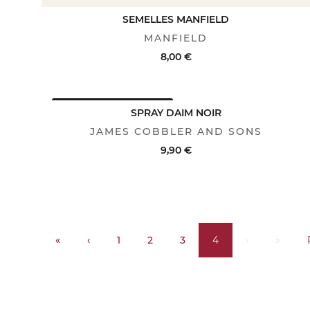
SEMELLES MANFIELD
MANFIELD
8,00 €
AVANTAGE CLUB : -25%
ACHAT RAPIDE
VOIR LE DÉTAIL
SPRAY DAIM NOIR
JAMES COBBLER AND SONS
9,90 €
ACHAT RAPIDE
VOIR LE DÉTAIL
«
‹
1
2
3
4
›
»