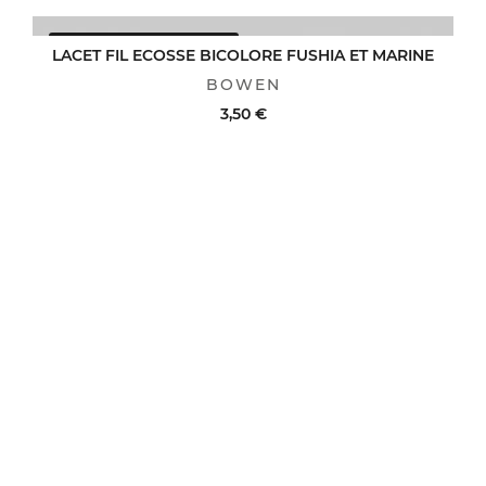
AVANTAGE CLUB : -25%
ACHAT RAPIDE
VOIR LE DÉTAIL
LACET FIL ECOSSE BICOLORE FUSHIA ET MARINE
BOWEN
3,50 €
ACHAT RAPIDE
VOIR LE DÉTAIL