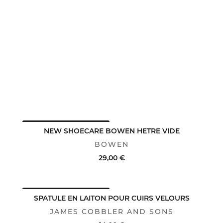
AVANTAGE CLUB : -25%
NEW SHOECARE BOWEN HETRE VIDE
BOWEN
29,00 €
AVANTAGE CLUB : -25%
ACHAT RAPIDE
VOIR LE DÉTAIL
SPATULE EN LAITON POUR CUIRS VELOURS
JAMES COBBLER AND SONS