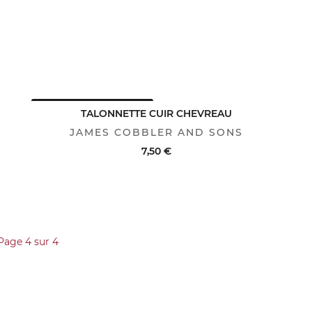
AVANTAGE CLUB : -25%
TALONNETTE CUIR CHEVREAU
JAMES COBBLER AND SONS
7,50 €
ACHAT RAPIDE
VOIR LE DÉTAIL
Page 4 sur 4