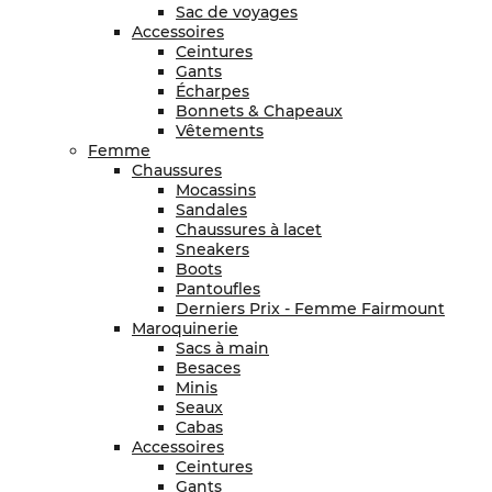
Sac de voyages
Accessoires
Ceintures
Gants
Écharpes
Bonnets & Chapeaux
Vêtements
Femme
Chaussures
Mocassins
Sandales
Chaussures à lacet
Sneakers
Boots
Pantoufles
Derniers Prix - Femme Fairmount
Maroquinerie
Sacs à main
Besaces
Minis
Seaux
Cabas
Accessoires
Ceintures
Gants