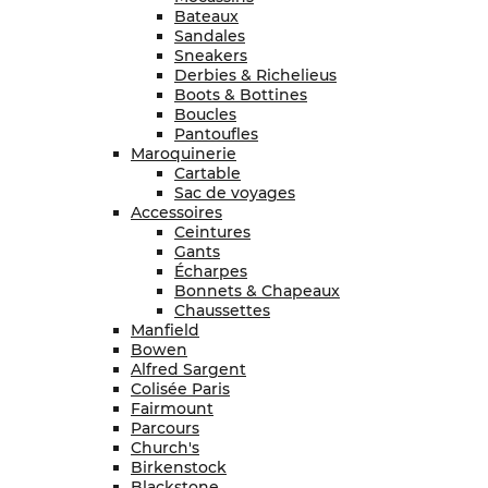
Bateaux
Sandales
Sneakers
Derbies & Richelieus
Boots & Bottines
Boucles
Pantoufles
Maroquinerie
Cartable
Sac de voyages
Accessoires
Ceintures
Gants
Écharpes
Bonnets & Chapeaux
Chaussettes
Manfield
Bowen
Alfred Sargent
Colisée Paris
Fairmount
Parcours
Church's
Birkenstock
Blackstone