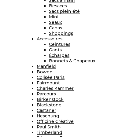
Sacs à main
Besaces
Sacs plein été
Mini
Seaux
Cabas
Shoppings
Accessoires
Ceintures
Gants
Écharpes
Bonnets & Chapeaux
Manfield
Bowen
Colisée Paris
Fairmount
Charles Kammer
Parcours
Birkenstock
Blackstone
Castaner
Heschung
Officine Créative
Paul Smith
Timberland