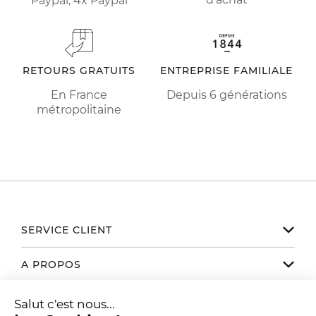
Paypal, 4x Paypal
RETOURS GRATUITS
ENTREPRISE FAMILIALE
En France
Depuis 6 générations
métropolitaine
SERVICE CLIENT
Notre service client est disponible
A PROPOS
de 9h30 à 17h30 du lundi au vendredi
Email
hello@fairmount.fr
La marque
NOUS TROUVER / CONTACTER
Téléphone 01 78 35 10 20