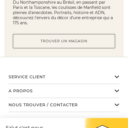
Du Northamponshire au Brésil, en passant par
Paris et la Toscane, les coulisses de Manfield sont
pleines d'anecdotes. Portraits, histoire et ADN,
découvrez l'envers du décor d'une entreprise qui a
175 ans.
TROUVER UN MAGASIN
SERVICE CLIENT
Notre service client est disponible
A PROPOS
de 9h à 17h du lundi au vendredi
Email serviceclient@manbow.fr
Nos engagements
NOUS TROUVER / CONTACTER
Téléphone
01 78 35 10 20
Notre histoire
Toutes nos boutiques
Conditions générales des promotions
Le Club
SUIVEZ-NOUS