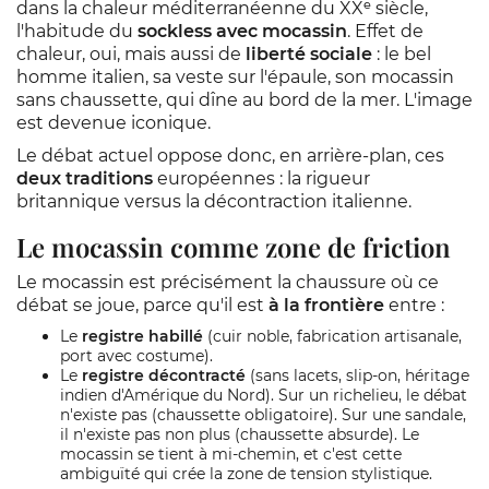
dans la chaleur méditerranéenne du XXᵉ siècle,
l'habitude du
sockless avec mocassin
. Effet de
chaleur, oui, mais aussi de
liberté sociale
: le bel
homme italien, sa veste sur l'épaule, son mocassin
sans chaussette, qui dîne au bord de la mer. L'image
est devenue iconique.
Le débat actuel oppose donc, en arrière-plan, ces
deux traditions
européennes : la rigueur
britannique versus la décontraction italienne.
Le mocassin comme zone de friction
Le mocassin est précisément la chaussure où ce
débat se joue, parce qu'il est
à la frontière
entre :
Le
registre habillé
(cuir noble, fabrication artisanale,
port avec costume).
Le
registre décontracté
(sans lacets, slip-on, héritage
indien d'Amérique du Nord). Sur un richelieu, le débat
n'existe pas (chaussette obligatoire). Sur une sandale,
il n'existe pas non plus (chaussette absurde). Le
mocassin se tient à mi-chemin, et c'est cette
ambiguïté qui crée la zone de tension stylistique.