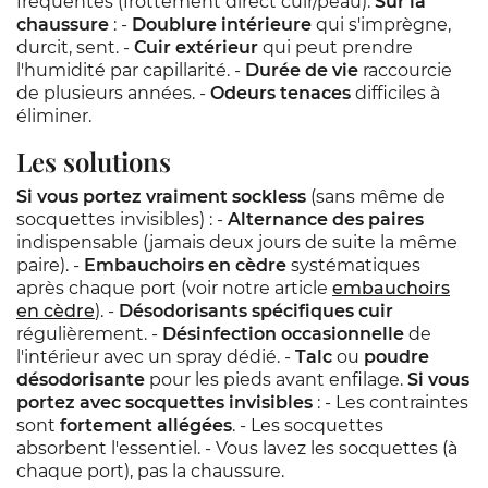
fréquentes (frottement direct cuir/peau).
Sur la
chaussure
: -
Doublure intérieure
qui s'imprègne,
durcit, sent. -
Cuir extérieur
qui peut prendre
l'humidité par capillarité. -
Durée de vie
raccourcie
de plusieurs années. -
Odeurs tenaces
difficiles à
éliminer.
Les solutions
Si vous portez vraiment sockless
(sans même de
socquettes invisibles) : -
Alternance des paires
indispensable (jamais deux jours de suite la même
paire). -
Embauchoirs en cèdre
systématiques
après chaque port (voir notre article
embauchoirs
en cèdre
). -
Désodorisants spécifiques cuir
régulièrement. -
Désinfection occasionnelle
de
l'intérieur avec un spray dédié. -
Talc
ou
poudre
désodorisante
pour les pieds avant enfilage.
Si vous
portez avec socquettes invisibles
: - Les contraintes
sont
fortement allégées
. - Les socquettes
absorbent l'essentiel. - Vous lavez les socquettes (à
chaque port), pas la chaussure.