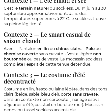
Contexte 1 — L'été chaud et sec
C'est le
terrain naturel
du sockless. Du 1ᵉʳ juin au 30
septembre approximativement, dans des
températures supérieures à 22°C, le sockless trouve
sa pleine légitimité.
Contexte 2 — Le smart casual de
saison chaude
Avec : - Pantalon
en lin
ou
chinos clairs
. -
Polo
ou
chemise ouverte
sans cravate. - Veste légère
non
boutonnée
ou pas de veste. Le mocassin sockless
complète l'esprit
de cette tenue détendue.
Contexte 3 — Le costume d'été
décontracté
Costume en lin, fresco ou laine légère, dans des tons
clairs (beige, sable, bleu ciel), porté
sans cravate
,
dans un contexte non-corporate (mariage estival,
déjeuner d'été, cocktail en bord de mer). Mocassin
penny ou tassel sockless acceptable.