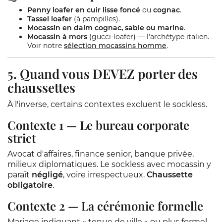
Penny loafer en cuir lisse foncé
ou
cognac
.
Tassel loafer
(à pampilles).
Mocassin en daim cognac, sable ou marine
.
Mocassin à mors
(gucci-loafer) — l'archétype italien.
Voir notre
sélection mocassins homme
.
5. Quand vous DEVEZ porter des
chaussettes
À l'inverse, certains contextes excluent le sockless.
Contexte 1 — Le bureau corporate
strict
Avocat d'affaires, finance senior, banque privée,
milieux diplomatiques. Le sockless avec mocassin y
paraît
négligé
, voire irrespectueux.
Chaussette
obligatoire
.
Contexte 2 — La cérémonie formelle
Mariage indiquant « tenue de ville » ou plus formel,