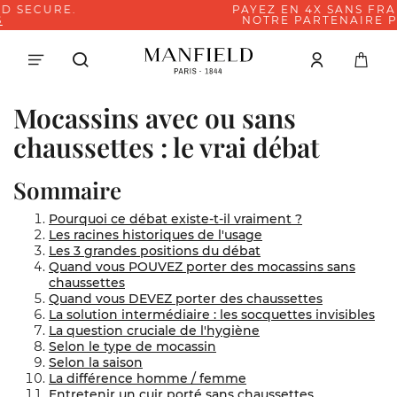
PAYEZ EN 4X SANS FRAIS AVEC
NOTRE PARTENAIRE PAYPAL
Mocassins avec ou sans
chaussettes : le vrai débat
Sommaire
Pourquoi ce débat existe-t-il vraiment ?
Les racines historiques de l'usage
Les 3 grandes positions du débat
Quand vous POUVEZ porter des mocassins sans
chaussettes
Quand vous DEVEZ porter des chaussettes
La solution intermédiaire : les socquettes invisibles
La question cruciale de l'hygiène
Selon le type de mocassin
Selon la saison
La différence homme / femme
Entretenir un cuir porté sans chaussettes