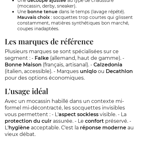
Une
découpe ajustée
au type de chaussure
(mocassin, derby, sneaker).
Une
bonne tenue
dans le temps (lavage répété).
Mauvais choix
: socquettes trop courtes qui glissent
constamment, matières synthétiques bon marché,
coupes inadaptées.
Les marques de référence
Plusieurs marques se sont spécialisées sur ce
segment : -
Falke
(allemand, haut de gamme). -
Bonne Maison
(français, artisanal). -
Calzedonia
(italien, accessible). - Marques
uniqlo
ou
Decathlon
pour des options économiques.
L'usage idéal
Avec un mocassin habillé dans un contexte mi-
formel mi-décontracté, les socquettes invisibles
vous permettent : - L'
aspect sockless
visible. - La
protection du cuir
assurée. - Le
confort
préservé. -
L'
hygiène
acceptable. C'est la
réponse moderne
au
vieux débat.