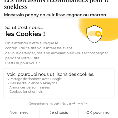
sockless
Mocassin penny en cuir lisse cognac ou marron
foncé
: la valeur sûre, fonctionne sockless ou avec
socquettes invisibles. Voir notre
collection
mocassins homme
.
Mocassin penny ou tassel en veau velours
: le
summum du style estival, dans des tons sable,
lichen ou cognac. Les modèles
Bowen
en cousu
Goodyear apportent une fabrication d'exception.
Mocassin à mors (horse bit loafer)
: pour les
amateurs de l'archétype italien. Habillé et
néanmoins compatible avec le sockless en bon
contexte.
Mocassin femme en cuir lisse foncé ou daim
cognac
: voir notre
collection mocassins femme
. Les
modèles plats ou à petit talon sont adaptés à toutes
les options chaussettes.
Le conseil en boutique