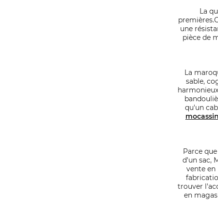
La qu
premières.C
une résista
pièce de m
La maroqu
sable, co
harmonieux, 
bandouliè
qu'un cab
mocassi
Parce que 
d'un sac, 
vente en 
fabricati
trouver l'a
en magasin