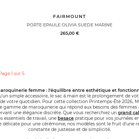
ACHAT RAPIDE
VOIR LE DÉTAIL
FAIRMOUNT
PORTE EPAULE OLIVIA SUEDE MARINE
265,00 €
ACHAT RAPIDE
VOIR LE DÉTAIL
Page 1 sur 5
aroquinerie femme : l'équilibre entre esthétique et fonctionn
u'un simple accessoire, le sac à main est le prolongement de votre
de votre quotidien. Pour cette collection Printemps-Été 2026, M
e gamme de maroquinerie qui répond aux besoins des femmes a
rvant une élégance discrète. Que vous recherchiez un
grand ca
 essentiels de travail, une
besace
pratique pour vos journées en
 délicate pour une cérémonie, nos modèles sont le fruit d'une 
constante de justesse et de simplicité.