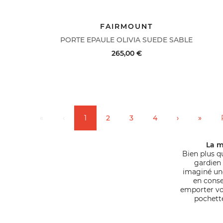
ACHAT RAPIDE
VOIR LE DÉTAIL
FAIRMOUNT
PORTE EPAULE OLIVIA SUEDE SABLE
265,00 €
ACHAT RAPIDE
VOIR LE DÉTAIL
«
‹
1
2
3
4
›
»
La m
Bien plus q
gardien 
imaginé un
en conse
emporter vos
pochette