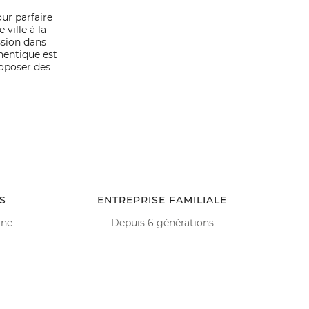
ur parfaire
ville à la
ssion dans
hentique est
roposer des
S
ENTREPRISE FAMILIALE
ine
Depuis 6 générations