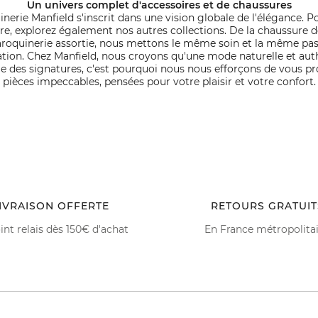
Un univers complet d'accessoires et de chaussures
nerie Manfield s'inscrit dans une vision globale de l'élégance. Po
ure, explorez également nos autres collections. De la chaussure de 
roquinerie assortie, nous mettons le même soin et la même pa
tion. Chez Manfield, nous croyons qu'une mode naturelle et aut
lle des signatures, c'est pourquoi nous nous efforçons de vous p
pièces impeccables, pensées pour votre plaisir et votre confort.
IVRAISON OFFERTE
RETOURS GRATUIT
int relais dès 150€ d'achat
En France métropolita