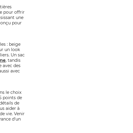
tières
 pour offrir
isissant une
 conçu pour
es : beige
ur un look
liers. Un sac
mme
, tandis
e avec des
aussi avec
ns le choix
5 points de
détails de
us aider à
e vie. Venir
urance d'un