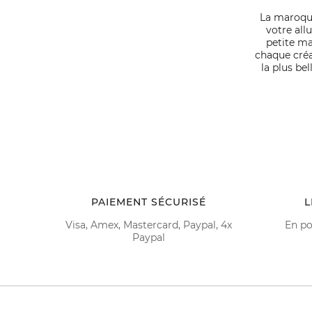
La maroqui
votre all
petite ma
chaque créa
la plus be
PAIEMENT SÉCURISÉ
L
Visa, Amex, Mastercard, Paypal, 4x
En po
Paypal