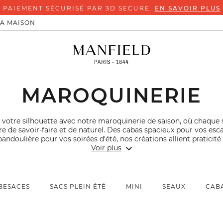
PAIEMENT SÉCURISÉ PAR 3D SECURE.
EN SAVOIR PLUS
LA MAISON
MAROQUINERIE
votre silhouette avec notre maroquinerie de saison, où chaque 
re de savoir-faire et de naturel. Des cabas spacieux pour vos es
bandoulière pour vos soirées d'été, nos créations allient praticité
Voir plus
BESACES
SACS PLEIN ÉTÉ
MINI
SEAUX
CAB