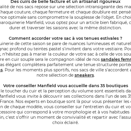
Des cuirs de belle facture et un artisanat rigoureux
alité de nos sacs repose sur une sélection intransigeante des ma
haque couture, chaque fermeture et chaque doublure est pensée
nce optimale sans compromettre la souplesse de l'objet. En cho
aroquinerie Manfield, vous optez pour un article bien fabriqué,
durer et traverser les saisons avec la même distinction.
Comment accorder votre sac à vos tenues estivales ?
inerie de cette saison se pare de nuances lumineuses et naturell
gnac profond ou teintes pastel s'invitent dans votre vestiaire. Po
n'hésitez pas à marier la couleur de votre sac à celle de vos sou
re en cuir souple sera le compagnon idéal de nos
sandales fe
as élégant complètera parfaitement une tenue structurée porté
ns
. Pour les moments plus sportifs, nos sacs de ville s'accordent 
notre sélection de
sneakers
.
Votre conseiller Manfield vous accueille dans 35 boutiques
le toucher du cuir et la perception du volume sont essentiels da
Manfield vous invite à découvrir ses collections dans l'un de ses 3
France. Nos experts en boutique sont là pour vous présenter les 
on de chaque modèle, vous conseiller sur l'entretien du cuir et vo
ccessoire qui correspond à votre morphologie et à vos habitudes d
, c'est s'offrir un moment de convivialité et repartir avec l'ass
choix éclairé.