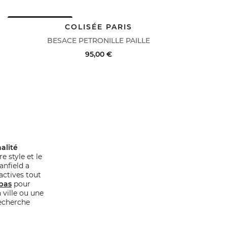
DERNIERS PRIX
ACHAT RAPIDE
VOIR LE DÉTAIL
COLISÉE PARIS
BESACE PETRONILLE PAILLE
95,00 €
ACHAT RAPIDE
VOIR LE DÉTAIL
alité
 style et le
anfield a
ctives tout
bas
pour
 ville ou une
recherche