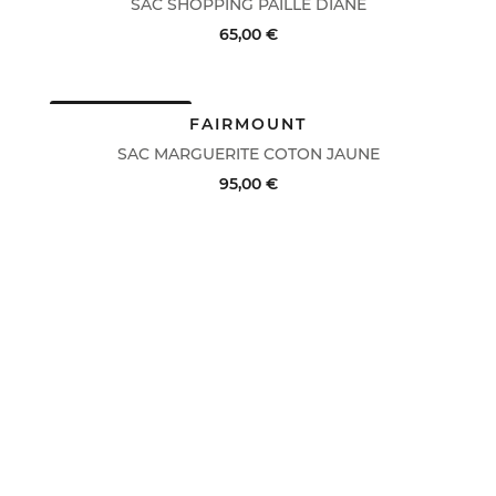
SAC SHOPPING PAILLE DIANE
65,00 €
DERNIERS PRIX
ACHAT RAPIDE
VOIR LE DÉTAIL
FAIRMOUNT
SAC MARGUERITE COTON JAUNE
95,00 €
ACHAT RAPIDE
VOIR LE DÉTAIL