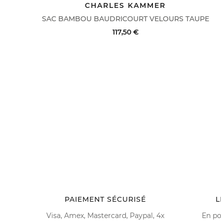
FABRIQUÉ EN ITALIE
DERNIERS PRIX
ACHAT RAPIDE
VOIR LE DÉTAIL
CHARLES KAMMER
SAC BAMBOU BAUDRICOURT VELOURS TAUPE
117,50 €
ACHAT RAPIDE
VOIR LE DÉTAIL
PAIEMENT SÉCURISÉ
L
Visa, Amex, Mastercard, Paypal, 4x
En po