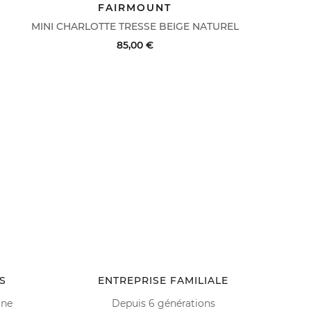
DERNIERS PRIX
ACHAT RAPIDE
VOIR LE DÉTAIL
FAIRMOUNT
MINI CHARLOTTE TRESSE BEIGE NATUREL
85,00 €
ACHAT RAPIDE
VOIR LE DÉTAIL
S
ENTREPRISE FAMILIALE
ine
Depuis 6 générations