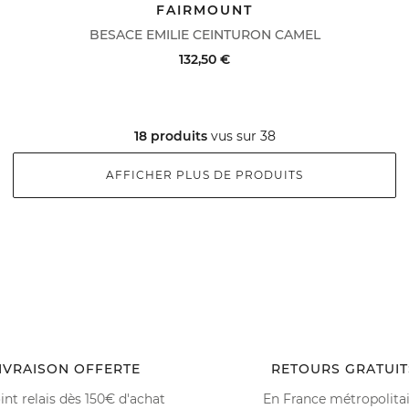
DERNIERS PRIX
ACHAT RAPIDE
VOIR LE DÉTAIL
FAIRMOUNT
BESACE EMILIE CEINTURON CAMEL
132,50 €
ACHAT RAPIDE
VOIR LE DÉTAIL
18 produits
vus sur 38
AFFICHER PLUS DE PRODUITS
IVRAISON OFFERTE
RETOURS GRATUIT
int relais dès 150€ d'achat
En France métropolita