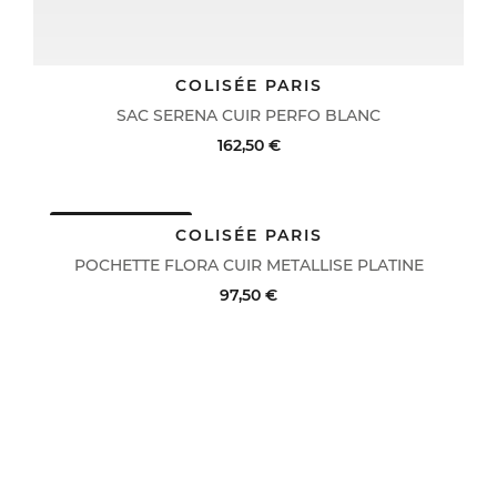
COLISÉE PARIS
SAC SERENA CUIR PERFO BLANC
162,50 €
DERNIERS PRIX
ACHAT RAPIDE
VOIR LE DÉTAIL
COLISÉE PARIS
POCHETTE FLORA CUIR METALLISE PLATINE
97,50 €
ACHAT RAPIDE
VOIR LE DÉTAIL