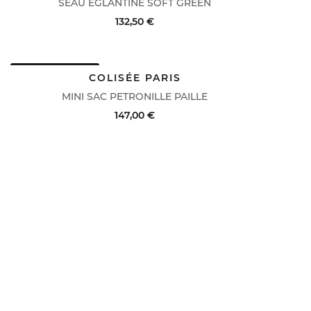
SEAU EGLANTINE SOFT GREEN
132,50 €
DERNIERS PRIX
ACHAT RAPIDE
VOIR LE DÉTAIL
COLISÉE PARIS
MINI SAC PETRONILLE PAILLE
147,00 €
ACHAT RAPIDE
VOIR LE DÉTAIL